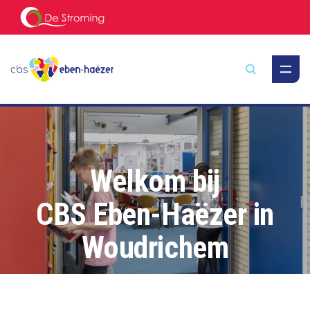
Zoeken
Welkom bij
CBS Eben-Haëzer in
Woudrichem
Hart voor het kind, zorg voor elkaar!